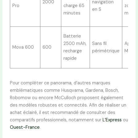
2000
navigation
Pro
charge 65
zones
en S
minutes
multip
Batterie
2500 mAh,
Sans fil
Applic
Mova 600
600
recharge
périmétrique
Mova
rapide
Pour compléter ce panorama, d’autres marques
emblématiques comme Husqvarna, Gardena, Bosch,
Robomow ou encore McCulloch proposent également
des modèles robustes et connectés. Afin de réaliser un
achat éclairé, il est recommandé de consulter des
comparatifs professionnels, notamment sur
L’Express
ou
Ouest-France
.