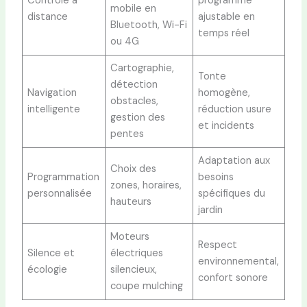
Contrôle à
programme
mobile en
distance
ajustable en
Bluetooth, Wi-Fi
temps réel
ou 4G
Cartographie,
Tonte
détection
Navigation
homogène,
obstacles,
intelligente
réduction usure
gestion des
et incidents
pentes
Adaptation aux
Choix des
Programmation
besoins
zones, horaires,
personnalisée
spécifiques du
hauteurs
jardin
Moteurs
Respect
Silence et
électriques
environnemental,
écologie
silencieux,
confort sonore
coupe mulching