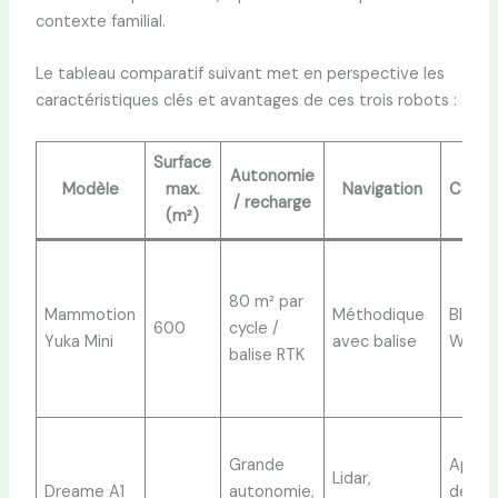
contexte familial.
Le tableau comparatif suivant met en perspective les
caractéristiques clés et avantages de ces trois robots :
Surface
Autonomie
Modèle
max.
Navigation
Conne
/ recharge
(m²)
80 m² par
Mammotion
Méthodique
Blueto
600
cycle /
Yuka Mini
avec balise
Wi-Fi,
balise RTK
Grande
Applic
Lidar,
Dreame A1
autonomie,
dédiée