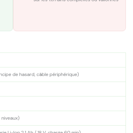
incipe de hasard, câble périphérique)
 niveaux)
ie Li-Ion 2,1 Ah / 18 V, charge 60 min)