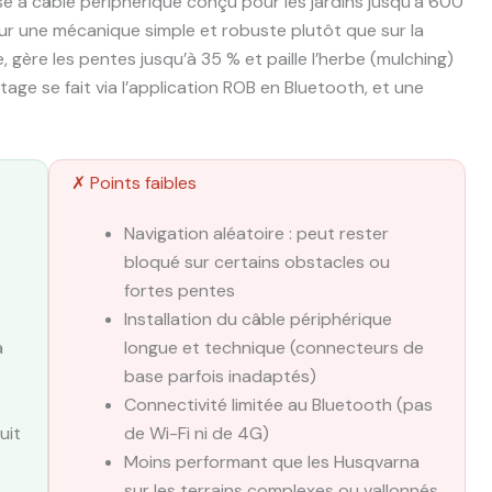
 à câble périphérique conçu pour les jardins jusqu’à 600
sur une mécanique simple et robuste plutôt que sur la
, gère les pentes jusqu’à 35 % et paille l’herbe (mulching)
otage se fait via l’application ROB en Bluetooth, et une
✗ Points faibles
Navigation aléatoire : peut rester
bloqué sur certains obstacles ou
fortes pentes
Installation du câble périphérique
à
longue et technique (connecteurs de
base parfois inadaptés)
Connectivité limitée au Bluetooth (pas
uit
de Wi-Fi ni de 4G)
Moins performant que les Husqvarna
sur les terrains complexes ou vallonnés