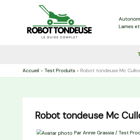
Aller
au
Autonomi
contenu
Lames et
T
Accueil
Test Produits
Robot tondeuse Mc Cull
Robot tondeuse Mc Cul
Par
Annie Grassia
/
Test Prod