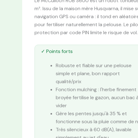
Le McCulloch ROB S600 est un robot tondeuse
m². Issu de la maison mère Husqvarna, il mise 
navigation GPS ou caméra : il tond en aléatoire
pour fertiliser naturellement la pelouse. Le pil
protection par code PIN limite le risque de vol.
✓ Points forts
Robuste et fiable sur une pelouse
simple et plane, bon rapport
qualité/prix
Fonction mulching : l'herbe finement
broyée fertilise le gazon, aucun bac 
vider
Gère les pentes jusqu'à 35 % et
fonctionne sous la pluie comme de n
Très silencieux à 60 dB(A), lavable
simplement au jet d'eau