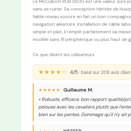
Le McCulloch ROB S600 est une valeur sûre po
sans se ruiner. Sa conception héritée de Husqv
faible niveau sonore en fait un bon compagnon 
navigation aléatoire, installation de câble lab
simple et plat, il remplit parfaitement sa miss
modèle sans fil périphérique ou plus haut de
Ce que disent les utilisateurs
★★★★☆
4/5
· basé sur 208 avis cli
★★★★★
Guillaume M.
« Robuste, efficace, bon rapport qualité/prix
pelouse avec les cavaliers plutôt que l'enterr
bien sur les pentes. Dommage qu'il n'y ait p