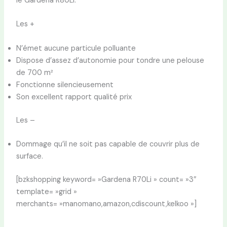
le Gardena R80Li.
Les +
N’émet aucune particule polluante
Dispose d’assez d’autonomie pour tondre une pelouse
de 700 m²
Fonctionne silencieusement
Son excellent rapport qualité prix
Les –
Dommage qu’il ne soit pas capable de couvrir plus de
surface.
[bzkshopping keyword= »Gardena R70Li » count= »3″
template= »grid »
merchants= »manomano,amazon,cdiscount,kelkoo »]