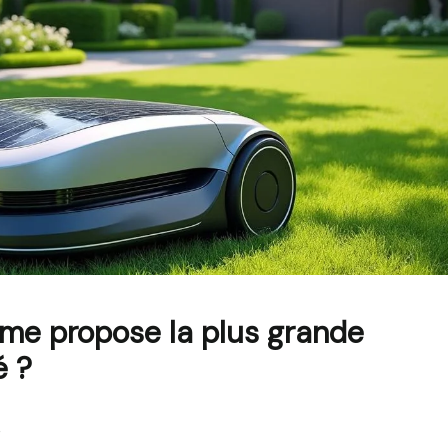
me propose la plus grande
é ?
e