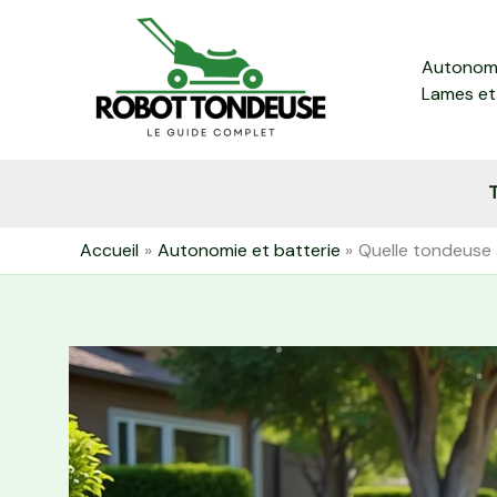
Aller
au
Autonomi
contenu
Lames et
T
Accueil
Autonomie et batterie
Quelle tondeuse