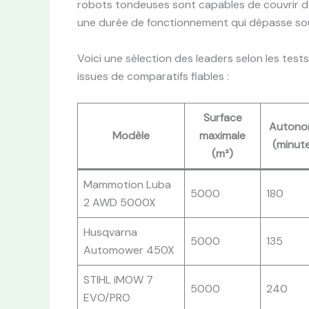
robots tondeuses sont capables de couvrir de
une durée de fonctionnement qui dépasse sou
Voici une sélection des leaders selon les test
issues de comparatifs fiables :
Surface
Autono
Modèle
maximale
(minut
(m²)
Mammotion Luba
5000
180
2 AWD 5000X
Husqvarna
5000
135
Automower 450X
STIHL iMOW 7
5000
240
EVO/PRO