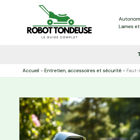
Aller
au
Autonomi
contenu
Lames et
T
Accueil
Entretien, accessoires et sécurité
Faut-