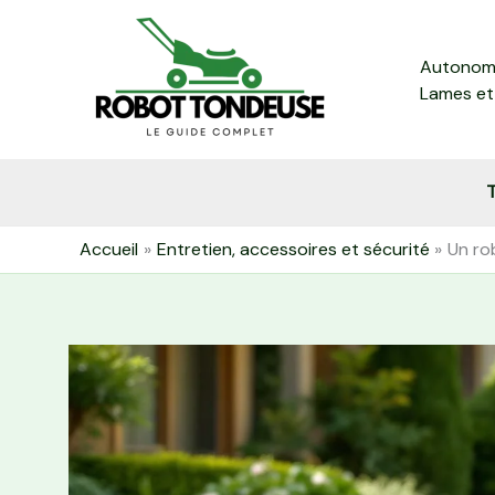
Aller
au
Autonomi
contenu
Lames et
T
Accueil
Entretien, accessoires et sécurité
Un ro