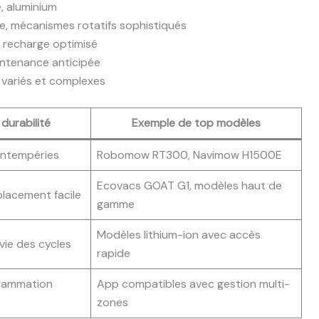
, aluminium
e, mécanismes rotatifs sophistiqués
e recharge optimisé
intenance anticipée
 variés et complexes
 durabilité
Exemple de top modèles
intempéries
Robomow RT300, Navimow H1500E
Ecovacs GOAT G1, modèles haut de
lacement facile
gamme
Modèles lithium-ion avec accès
vie des cycles
rapide
rammation
App compatibles avec gestion multi-
zones