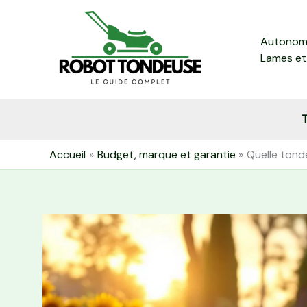
Aller
au
Autonomi
contenu
Lames et
T
Accueil
Budget, marque et garantie
Quelle tonde