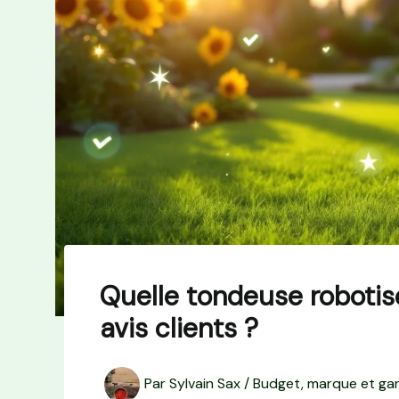
Quelle tondeuse robotisé
avis clients ?
Par
Sylvain Sax
/
Budget, marque et gar