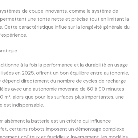
s systèmes de coupe innovants, comme le système de
 permettant une tonte nette et précise tout en limitant la
 Cette caractéristique influe sur la longévité générale du
’expérience.
pratique
itionne à la fois la performance et la durabilité en usage
tilisées en 2025, offrent un bon équilibre entre autonomie,
 vie dépend directement du nombre de cycles de recharge
modèles avec une autonomie moyenne de 60 à 90 minutes
0 m², alors que pour les surfaces plus importantes, une
e est indispensable.
cer aisément la batterie est un critère qui influence
effet, certains robots imposent un démontage complexe
lacement coûteux et fastidieux. Inversement, les modèles