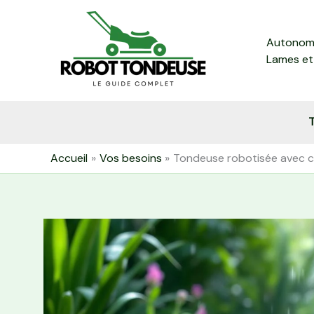
Aller
au
Autonomi
contenu
Lames et
T
Accueil
Vos besoins
Tondeuse robotisée avec cap