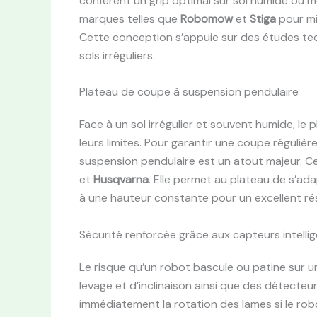
confèrent un grip optimal sur sol humide ou m
marques telles que
Robomow
et
Stiga
pour min
Cette conception s’appuie sur des études tech
sols irréguliers.
Plateau de coupe à suspension pendulaire
Face à un sol irrégulier et souvent humide, l
leurs limites. Pour garantir une coupe réguliè
suspension pendulaire est un atout majeur. 
et
Husqvarna
. Elle permet au plateau de s’ad
à une hauteur constante pour un excellent ré
Sécurité renforcée grâce aux capteurs intelli
Le risque qu’un robot bascule ou patine sur u
levage et d’inclinaison ainsi que des détecteurs
immédiatement la rotation des lames si le ro