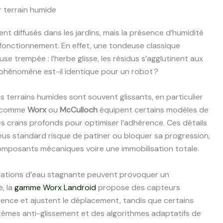
r terrain humide
 diffusés dans les jardins, mais la présence d’humidité
 fonctionnement. En effet, une tondeuse classique
se trempée : l’herbe glisse, les résidus s’agglutinent aux
 phénomène est-il identique pour un robot ?
Les terrains humides sont souvent glissants, en particulier
ts comme
Worx
ou
McCulloch
équipent certains modèles de
es crans profonds pour optimiser l’adhérence. Ces détails
neus standard risque de patiner ou bloquer sa progression,
mposants mécaniques voire une immobilisation totale.
ulations d’eau stagnante peuvent provoquer un
, la
gamme Worx Landroid
propose des capteurs
rence et ajustent le déplacement, tandis que certains
tèmes anti-glissement et des algorithmes adaptatifs de