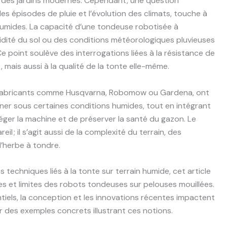
s des jardins modernes. Cependant, une question
 épisodes de pluie et l’évolution des climats, touche à
s humides. La capacité d’une tondeuse robotisée à
idité du sol ou des conditions météorologiques pluvieuses
e point soulève des interrogations liées à la résistance de
, mais aussi à la qualité de la tonte elle-même.
s fabricants comme Husqvarna, Robomow ou Gardena, ont
er sous certaines conditions humides, tout en intégrant
er la machine et de préserver la santé du gazon. Le
eil ; il s’agit aussi de la complexité du terrain, des
l’herbe à tondre.
 techniques liés à la tonte sur terrain humide, cet article
s et limites des robots tondeuses sur pelouses mouillées.
els, la conception et les innovations récentes impactent
r des exemples concrets illustrant ces notions.