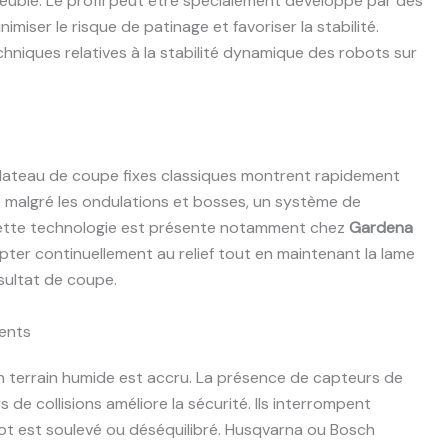
euble. Le profil peut être spécialement développé par des
imiser le risque de patinage et favoriser la stabilité.
niques relatives à la stabilité dynamique des robots sur
e plateau de coupe fixes classiques montrent rapidement
re malgré les ondulations et bosses, un système de
Cette technologie est présente notamment chez
Gardena
apter continuellement au relief tout en maintenant la lame
sultat de coupe.
gents
n terrain humide est accru. La présence de capteurs de
 de collisions améliore la sécurité. Ils interrompent
bot est soulevé ou déséquilibré. Husqvarna ou Bosch